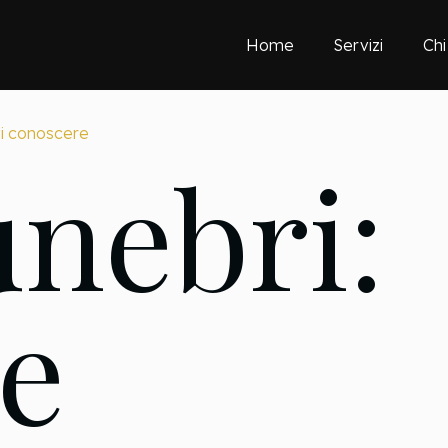
Home
Servizi
Chi
vi conoscere
unebri:
 e