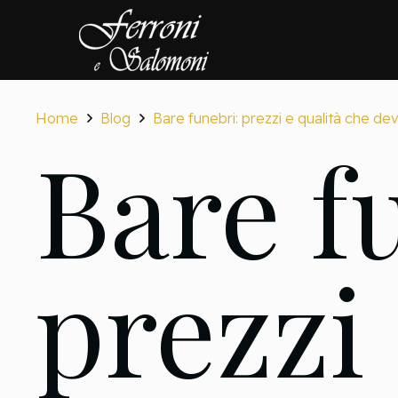
Home
Blog
Bare funebri: prezzi e qualità che de
Bare f
prezzi