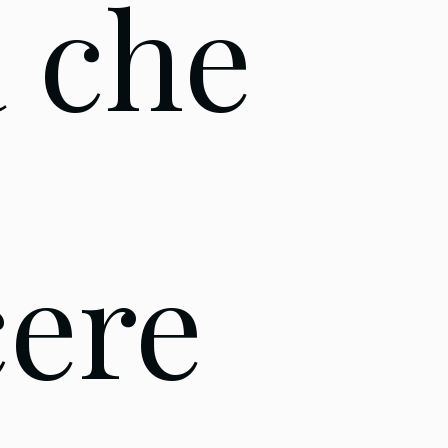
à che
ere