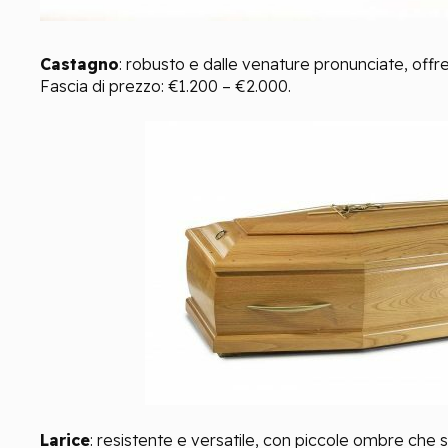
Castagno
: robusto e dalle venature
pronunciate
, offr
Fascia di prezzo: €1.200 – €2.000.
Larice
: resistente e versatile, con
piccole ombre
che s