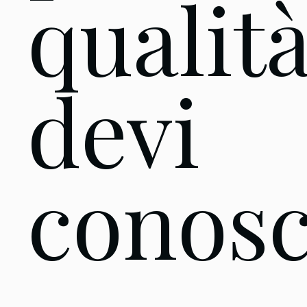
qualit
devi
conosc