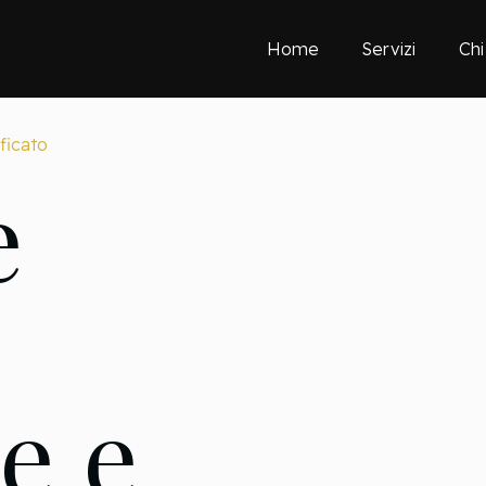
Home
Servizi
Chi
ificato
e
e e