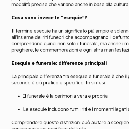
modalità precise che variano anche in base alla cultura e
Cosa sono invece le “esequie”?
Il termine esequie ha un significato più ampio e solenne
all’insieme dei riti funebri che accompagnano il defunt
comprendono quindi non solo il funerale, ma anche i mo
preghiere, le commemorazioni e ogni altra manifestazio
Esequie e funerale: differenze principali
La principale differenza tra esequie e funerale è che i
secondo è più pratico e specifico. In sintesi:
Il funerale è la cerimonia vera e propria.
Le esequie includono tutti i riti e i momenti legati 
Comprendere queste distinzioni può aiutare a sceglier
consapevolezza ogni fase del lutto.