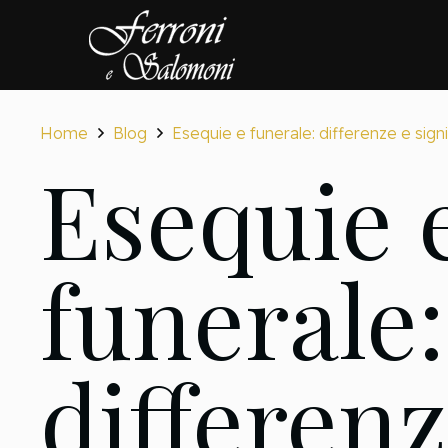
Home
Blog
Esequie e funerale: differenze e sign
Esequie 
funerale:
differenz