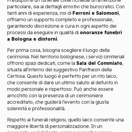
Predisporre un funerale civile richiede un’attenzione
particolare, sia ai dettagli emotivi che burocratici. Con
tanti anni di esperienza, noi di
Ferroni e Salomoni
,
offriamo un supporto completo e professionale,
garantendo discrezione e cura in ogni aspetto dei
processi da eseguire in qualità di
onoranze funebri
a Bologna e dintorni
.
Per prima cosa, bisogna scegliere il luogo della
cerimonia. Nel territorio bolognese, i s
ervizi cimiteriali
offrono spazi dedicati, come la
Sala del Commiato
,
situata all’interno del suggestivo Pantheon della
Certosa. Questo luogo è perfetto per un rito laico,
che consente di dare un ultimo saluto al defunto in
modo personale e rispettoso. Può anche essere
arricchito con la presenza di un cerimoniere
accreditato, che guiderà l’evento con la giusta
solennità e professionalità.
Rispetto ai funerali religiosi, quello laico consente una
maggiore libertà di personalizzazione. In un