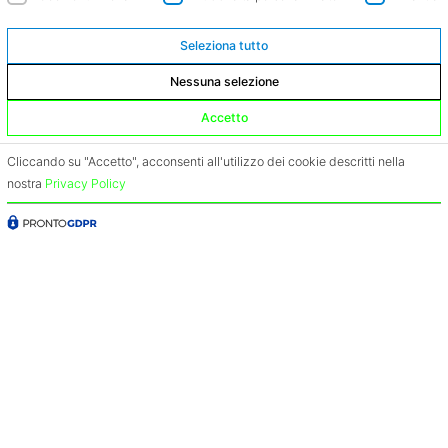
Seleziona tutto
© Tutti I diritti riservati
Privacy e Cookie policy
Nessuna selezione
Accetto
Cliccando su "Accetto", acconsenti all'utilizzo dei cookie descritti nella
Menu
nostra
Privacy Policy
Home
Servizi
Chi siamo
Contatti
Blog
Condoglianze